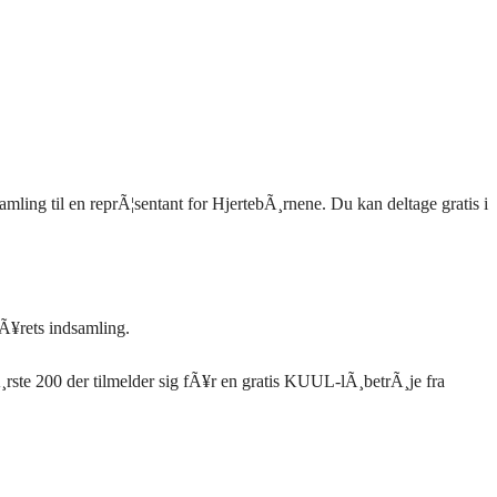
samling til en reprÃ¦sentant for HjertebÃ¸rnene. Du kan deltage gratis i
f Ã¥rets indsamling.
rste 200 der tilmelder sig fÃ¥r en gratis
KUUL
-lÃ¸betrÃ¸je fra