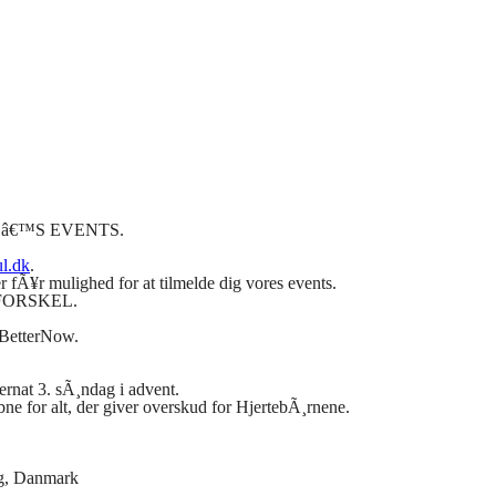
Lâ€™S
EVENTS.
l.dk
.
fÃ¥r mulighed for at tilmelde dig vores events.
FORSKEL.
 BetterNow.
ernat 3. sÃ¸ndag i advent.
ne for alt, der giver overskud for HjertebÃ¸rnene.
g, Danmark