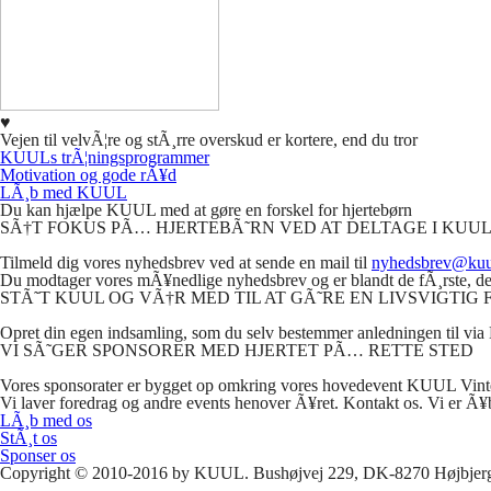
♥
Vejen til velvÃ¦re og stÃ¸rre overskud er kortere, end du tror
KUULs trÃ¦ningsprogrammer
Motivation og gode rÃ¥d
LÃ
¸b med
KUUL
Du kan hjælpe KUUL med at gøre en forskel for hjertebørn
SÃ
†T
FOKUS
PÃ
…
HJERTEBÃ
˜
RN
VED
AT
DELTAGE
I KUU
Tilmeld dig vores nyhedsbrev ved at sende en mail til
nyhedsbrev@kuu
Du modtager vores mÃ¥nedlige nyhedsbrev og er blandt de fÃ¸rste, der 
STÃ
˜T
KUUL
OG
VÃ
†R
MED
TIL
AT
GÃ
˜
RE
EN
LIVSVIGTIG
Opret din egen indsamling, som du selv bestemmer anledningen til via
VI
SÃ
˜
GER
SPONSORER
MED
HJERTET
PÃ
…
RETTE
STED
Vores sponsorater er bygget op omkring vores hovedevent
KUUL
Vint
Vi laver foredrag og andre events henover Ã¥ret. Kontakt os. Vi er Ã¥b
LÃ¸b med os
StÃ¸t os
Sponser os
Copyright © 2010-2016 by KUUL. Bushøjvej 229, DK-8270 Højbjer