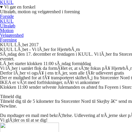
KUUL
♥
Vi gør en forskel
Ultraløb, motion og velgørenhed i forening
Forside
KUUL
Ultraløb
Motion
Velgørenhed
Forening
KUUL LÃ¸bet 2017
KUUL
LÃ
¸bet - Vi lÃ¸ber for HjertebÃ¸rn
SÃ
¸ndag den 17. december er festdagen i
KUUL.
Vi lÃ¸ber fra Storce
eventet.
LÃ
¸bet starter klokken 11:00 sÃ¸ndag formiddag
Vi lÃ¸ber i samlet flok da formÃ¥let er, at sÃ¦tte fokus pÃ¥ HjertebÃ¸
Derfor lÃ¸ber vi ogsÃ¥ i ens trÃ¸jer, som alle fÃ¥r udleveret gratis
Der er mulighed for at fÃ¥ transporteret skiftetÃ¸j fra Storcenter Nord t
IKEA
er vÃ¦rt med forfriskninger, nÃ¥r vi ankommer
Klokken 11:00 sender selveste Julemanden os afsted fra Foyeen i Stor
Tilmeld dig
Tilmeld dig til de 5 kilometer fra Storcenter Nord til Skejby â€“ send 
Newline.
Du modtager en mail med bekrÃ¦ftelse. Udlevering af trÃ¸jerne sker p
Vi glÃ¦der os til at se dig!