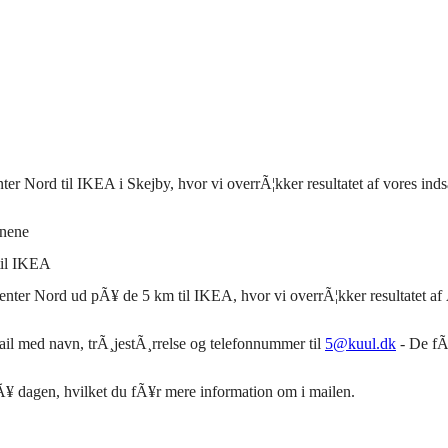
nter Nord til
IKEA
i Skejby, hvor vi overrÃ¦kker resultatet af vores ind
rnene
il
IKEA
center Nord ud pÃ¥ de 5 km til
IKEA
, hvor vi overrÃ¦kker resultatet a
mail med navn, trÃ¸jestÃ¸rrelse og telefonnummer til
5@kuul.dk
- De fÃ¸
Ã¥ dagen, hvilket du fÃ¥r mere information om i mailen.