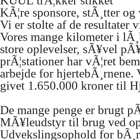
KUUL trÃ¦kker stikket
KÃ
¦re sponsore, stÃ¸tter og
Vi er stolte af de resultater
Vores mange kilometer i lÃ
store oplevelser, sÃ¥vel pÃ¥
prÃ¦stationer har vÃ¦ret bem
arbejde for hjertebÃ¸rnene. V
givet 1.650.000 kroner til 
De mange penge er brugt p
MÃ
¥leudstyr til brug ved o
Udvekslingsophold for bÃ¸r