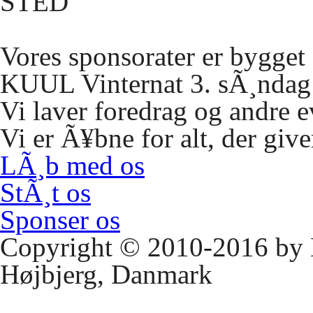
STED
Vores sponsorater er bygge
KUUL
Vinternat 3. sÃ¸ndag 
Vi laver foredrag og andre 
Vi er Ã¥bne for alt, der giv
LÃ¸b med os
StÃ¸t os
Sponser os
Copyright © 2010-2016 by
Højbjerg, Danmark