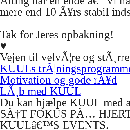
Alting har en ende â€“ Vi har
mere end 10 Ã¥rs stabil ind
Tak for Jeres opbakning!
♥
Vejen til velvÃ¦re og stÃ¸rre
KUULs trÃ¦ningsprogramm
Motivation og gode rÃ¥d
LÃ
¸b med
KUUL
Du kan hjælpe KUUL med at 
SÃ
†T
FOKUS
PÃ
…
HJER
KUULâ€™S
EVENTS.