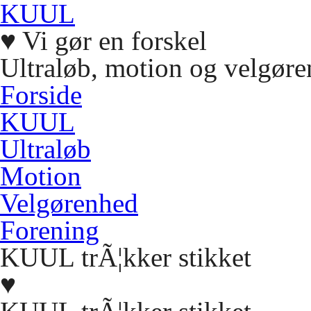
KUUL
♥
Vi gør en forskel
Ultraløb, motion og velgøre
Forside
KUUL
Ultraløb
Motion
Velgørenhed
Forening
KUUL trÃ¦kker stikket
♥