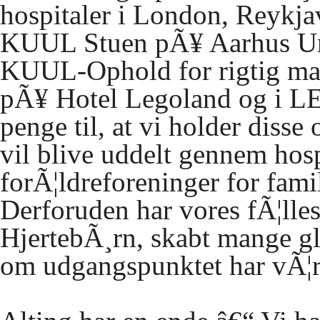
hospitaler i London, Reykj
KUUL
Stuen pÃ¥ Aarhus Uni
KUUL
-Ophold for rigtig m
pÃ¥ Hotel Legoland og i
L
penge til, at vi holder diss
vil blive uddelt gennem hosp
forÃ¦ldreforeninger for fami
Derforuden har vores fÃ¦lles
HjertebÃ¸rn, skabt mange gl
om udgangspunktet har vÃ¦ret