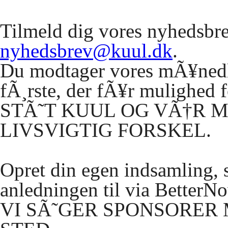
Tilmeld dig vores nyhedsbrev
nyhedsbrev@kuul.dk
.
Du modtager vores mÃ¥nedli
fÃ¸rste, der fÃ¥r mulighed f
STÃ
˜T
KUUL
OG
VÃ
†R
M
LIVSVIGTIG
FORSKEL.
Opret din egen indsamling,
anledningen til via BetterN
VI
SÃ
˜
GER
SPONSORER