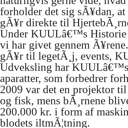
naturligvis gerne vide, hvad
forholder det sig sÃ¥dan, a
gÃ¥r direkte til HjertebÃ¸rn
Under KUULâ€™s Historie k
vi har givet gennem Ã¥rene
gÃ¥r til legetÃ¸j, events,
K
Udveksling har KUULâ€™s b
aparatter, som forbedrer for
2009 var det en projektor ti
og fisk, mens bÃ¸rnene bliv
200.000 kr. i form af maskin
blodets iltmÃ¦tning.