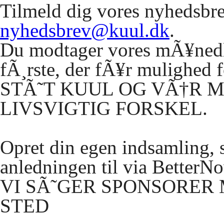
Tilmeld dig vores nyhedsbrev
nyhedsbrev@kuul.dk
.
Du modtager vores mÃ¥nedli
fÃ¸rste, der fÃ¥r mulighed f
STÃ
˜T
KUUL
OG
VÃ
†R
M
LIVSVIGTIG
FORSKEL.
Opret din egen indsamling,
anledningen til via BetterN
VI
SÃ
˜
GER
SPONSORER
STED