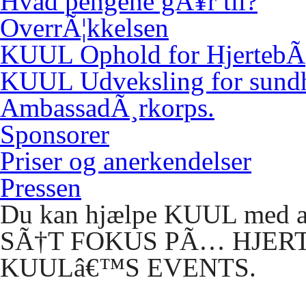
Hvad pengene gÃ¥r til?
OverrÃ¦kkelsen
KUUL
Ophold for HjertebÃ
KUUL
Udveksling for sund
AmbassadÃ¸rkorps.
Sponsorer
Priser og anerkendelser
Pressen
Du kan hjælpe KUUL med at 
SÃ
†T
FOKUS
PÃ
…
HJER
KUULâ€™S
EVENTS.