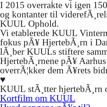
I 2015 overrakte vi igen 150
og kontanter til viderefÃ¸re
KUUL
Ophold.
Vi etablerede
KUUL
Vinterna
fokus pÃ¥ HjertebÃ¸rn i Da
lÃ¸ber KUULs stiftere sammen
HjertebÃ¸rnene pÃ¥ Aarhus U
overrÃ¦kker dem Ã¥rets bid
♥
KUUL stÃ¸tter hjertebÃ¸rn o
Kortfilm om
KUUL