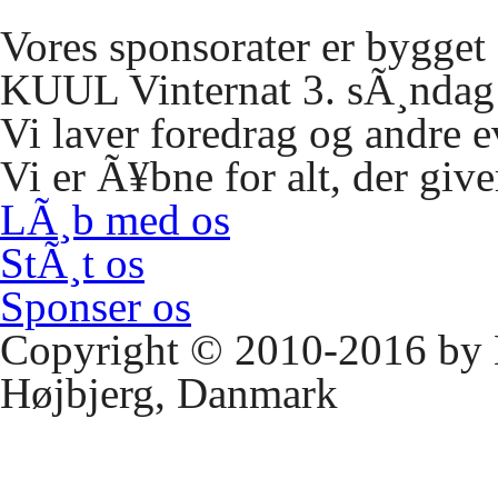
Vores sponsorater er bygge
KUUL
Vinternat 3. sÃ¸ndag 
Vi laver foredrag og andre 
Vi er Ã¥bne for alt, der giv
LÃ¸b med os
StÃ¸t os
Sponser os
Copyright © 2010-2016 by
Højbjerg, Danmark