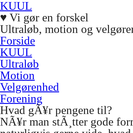
KUUL
♥
Vi gør en forskel
Ultraløb, motion og velgøre
Forside
KUUL
Ultraløb
Motion
Velgørenhed
Forening
Hvad gÃ¥r pengene til?
NÃ
¥r man stÃ¸tter gode fo